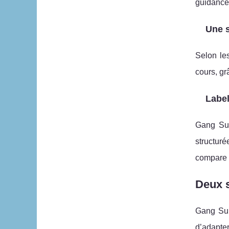
guidance 
Une s
Selon le
cours, gr
Label
Gang Su
structuré
compare 
Deux s
Gang Sur
d’adapter