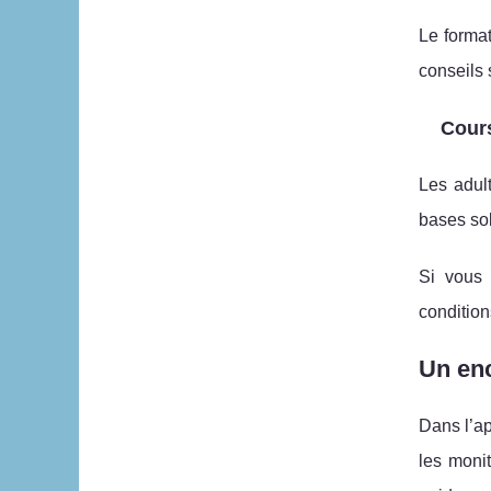
Le format
conseils
Cours
Les adul
bases sol
Si vous 
condition
Un enc
Dans l’ap
les moni