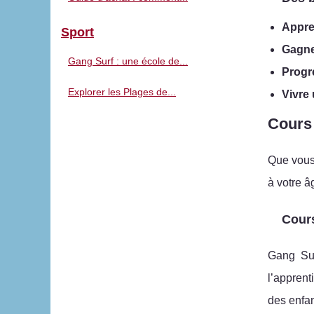
Appre
Sport
Gagne
Gang Surf : une école de...
Progre
Explorer les Plages de...
Vivre
Cours 
Que vous 
à votre â
Cours
Gang Sur
l’apprent
des enfan