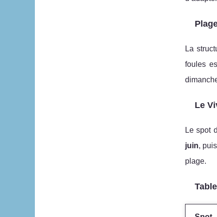
Plage
La struc
foules es
dimanche
Le Vi
Le spot 
juin
, pui
plage.
Table
Spot