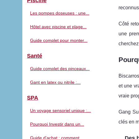
Piscine
reconnus
Les pompes doseuses : une...
Côté reto
Hôtel avec piscine et plage...
une prem
Guide complet pour monter...
cherche
Santé
Pourqu
Guide complet des pinceaux...
Biscarros
Gant en latex ou nitrile :...
et une vr
vraie pro
SPA
Un voyage sensoriel unique :...
Gang Sur
clés en m
Pourquoi Investir dans un...
Des b
Guide d'achat : comment...