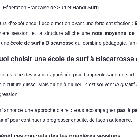
 (Fédération Française de Surf et
Handi Surf
).
urs d’expérience, l’école met en avant une forte satisfaction :
ière session, et la structure affiche une
note moyenne de 4
z une
école de surf à Biscarrosse
qui combine pédagogie, fun e
oi choisir une école de surf à Biscarross
se est une destination appréciée pour l’apprentissage du surf 
aie culture glisse. Mais au-delà du lieu, c’est souvent
la qualité
gression.
f annonce une approche claire : vous accompagner
pas à p
ain” pour continuer à progresser ensuite, de façon autonome.
énéfices concrets dès les premières sessions