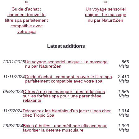
Guide d'achat :
Un voyage sensoriel
comment trouver le
unique : Le massage
filtre spa parfaitement
nu par Natur&Zen
compatible avec
votre spa
Latest additions
20/11/2025
Un voyage sensoriel unique : Le massage
865
nu par NaturetZen
Visits
11/11/2024
Guide d'achat : comment trouver le filtre spa
2 410
parfaitement compatible avec votre spa
Visits
05/8/2024
Offres à ne pas manquer : des réductions
1 865
sur les forfaits spa pour une parenthèse
Visits
relaxante
11/7/2024
Découvrez les bienfaits d'un jacuzzi pas cher
1 914
chez Tropic Spa
Visits
26/6/2024
Bains à bulles : une méthode efficace pour
1 999
favoriser la détente musculaire
Visits