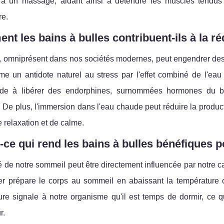
e à un massage, aidant ainsi à détendre les muscles tendus 
re.
t les bains à bulles contribuent-ils à la ré
s, omniprésent dans nos sociétés modernes, peut engendrer des
me un antidote naturel au stress par l'effet combiné de l'e
ide à libérer des endorphines, surnommées hormones du bi
 De plus, l'immersion dans l'eau chaude peut réduire la producti
e relaxation et de calme.
-ce qui rend les bains à bulles bénéfiques p
é de notre sommeil peut être directement influencée par notre c
er prépare le corps au sommeil en abaissant la température c
ure signale à notre organisme qu'il est temps de dormir, ce 
r.