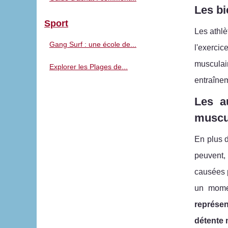
Les bi
Sport
Les athlè
Gang Surf : une école de...
l'exerci
musculair
Explorer les Plages de...
entraînem
Les a
muscu
En plus d
peuvent,
causées p
un momen
représen
détente 