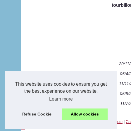
tourbillo
20/11
05/4/
11/11
This website uses cookies to ensure you get
the best experience on our website.
05/8/
Learn more
11/7/
Refuse Cookie
Allow cookies
© 2026
Aqua-escape.com
|
Most Requested
|
Site Structure
|
Co
en