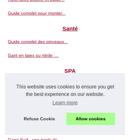
Guide complet pour monter...
Santé
Guide complet des pinceaux...
Gant en latex ou nitrile :...
SPA
Un voyage sensoriel unique :...
This website uses cookies to ensure you get
the best experience on our website.
Pourquoi Investir dans un...
Learn more
Guide d'achat : comment...
Refuse Cookie
Allow cookies
Sport
Gang Surf : une école de...