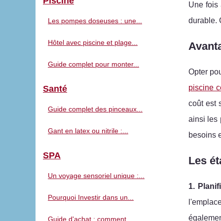
Piscine
Une fois 
durable. 
Les pompes doseuses : une...
Hôtel avec piscine et plage...
Avanta
Guide complet pour monter...
Opter pou
piscine c
Santé
coût est 
Guide complet des pinceaux...
ainsi les
Gant en latex ou nitrile :...
besoins e
SPA
Les ét
Un voyage sensoriel unique :...
1. Planif
Pourquoi Investir dans un...
l'emplace
également
Guide d'achat : comment...