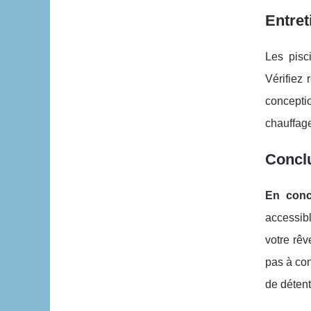
Entret
Les pisc
Vérifiez 
conceptio
chauffag
Conclu
En conc
accessibl
votre rêv
pas à con
de détent