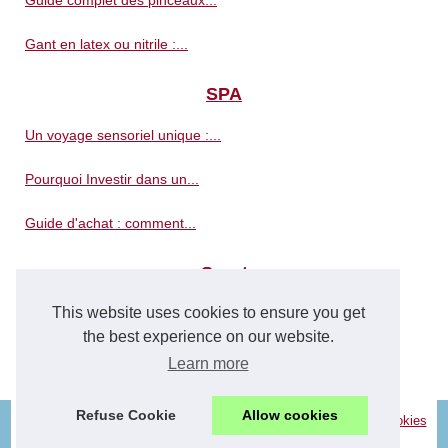
Guide complet des pinceaux...
Gant en latex ou nitrile :...
SPA
Un voyage sensoriel unique :...
Pourquoi Investir dans un...
Guide d'achat : comment...
Sport
This website uses cookies to ensure you get
Gang Surf : une école de...
the best experience on our website.
Explorer les Plages de...
Learn more
Refuse Cookie
Allow cookies
© 2026
Aqua-escape.com
|
Most Requested
|
Site Structure
|
Cookies
Policy